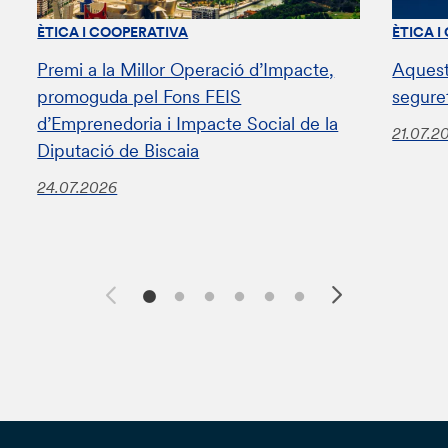
ÈTICA I COOPERATIVA
ÈTICA I
Premi a la Millor Operació d’Impacte,
Aquest
promoguda pel Fons FEIS
segure
d’Emprenedoria i Impacte Social de la
21.07.2
Diputació de Biscaia
24.07.2026