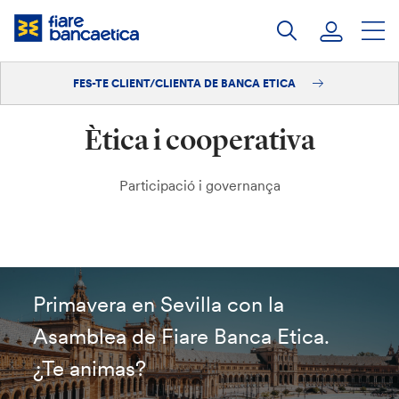
Salta
al
contingut
FES-TE CLIENT/CLIENTA DE BANCA ETICA
Iniciar sessió
Ètica i cooperativa
Fes-te'n client/clienta
Participació i governança
Primavera en Sevilla con la
Asamblea de Fiare Banca Etica.
¿Te animas?