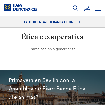
Saltar
ao
contido
FAITE CLIENTA/E DE BANCA ETICA
Iniciar sesión
Ética e cooperativa
Faite clienta/e
Participación e gobernanza
Primavera en Sevilla con la
Asamblea de Fiare Banca Etica.
¿Te animas?