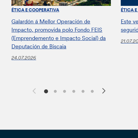
ÉTICA E COOPERATIVA
ÉTICA 
Galardón á Mellor Operación de
Este v
Impacto, promovida polo Fondo FEIS
seguri
(Emprendemento e Impacto Social) da
21.07.2
Deputación de Biscaia
24.07.2026