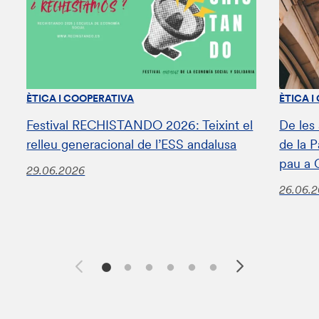
ÈTICA I COOPERATIVA
ÈTICA I
Festival RECHISTANDO 2026: Teixint el
De les
relleu generacional de l’ESS andalusa
de la 
pau a 
29.06.2026
26.06.