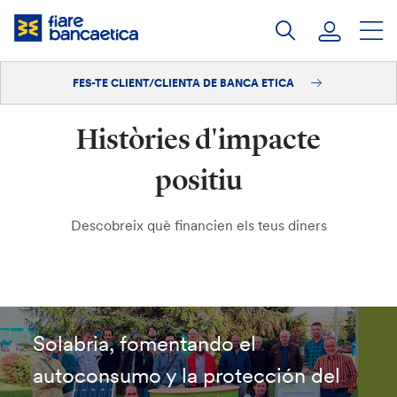
Salta
al
contingut
FES-TE CLIENT/CLIENTA DE BANCA ETICA
Iniciar sessió
Històries d'impacte
Fes-te'n client/clienta
positiu
Descobreix què financien els teus diners
Solabria, fomentando el
autoconsumo y la protección del