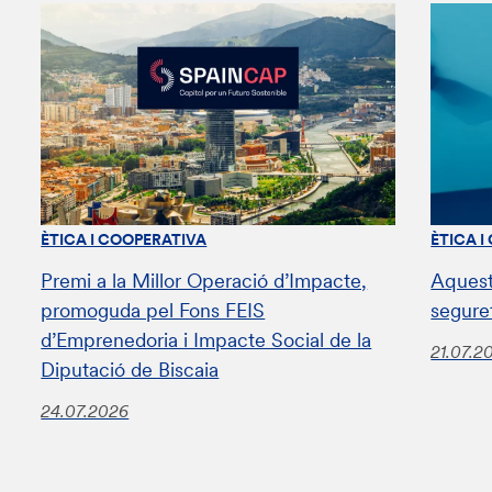
ÈTICA I COOPERATIVA
ÈTICA I
Premi a la Millor Operació d’Impacte,
Aquest
promoguda pel Fons FEIS
segure
d’Emprenedoria i Impacte Social de la
21.07.2
Diputació de Biscaia
24.07.2026