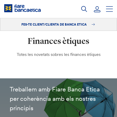
Salta
al
contingut
FES-TE CLIENT/CLIENTA DE BANCA ETICA
Iniciar sessió
Finances ètiques
Fes-te'n client/clienta
Totes les novetats sobres les finances ètiques
Treballem amb Fiare Banca Etica
per coherència amb els nostres
principis