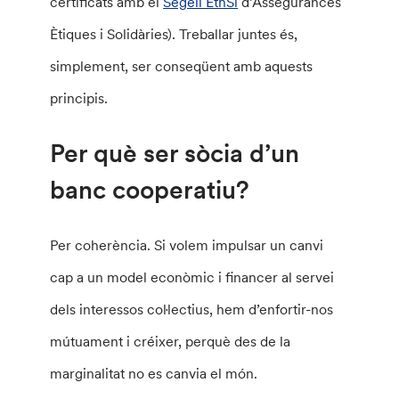
certificats amb el
Segell EthSi
d’Assegurances
Ètiques i Solidàries). Treballar juntes és,
simplement, ser conseqüent amb aquests
principis.
Per què ser sòcia d’un
banc cooperatiu?
Per coherència. Si volem impulsar un canvi
cap a un model econòmic i financer al servei
dels interessos col·lectius, hem d’enfortir-nos
mútuament i créixer, perquè des de la
marginalitat no es canvia el món.