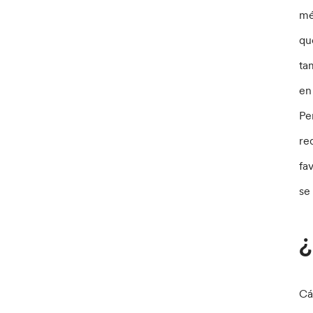
mé
qu
ta
en
Pe
re
fa
se
¿
Cá