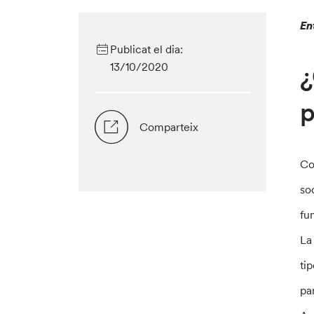
En
Publicat el dia:
13/10/2020
¿
Comparteix
Co
so
fu
La
ti
pa