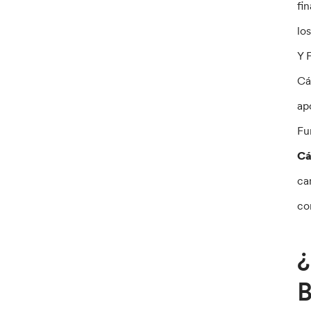
fi
lo
Y 
Cá
ap
Fu
Cá
ca
co
¿
B