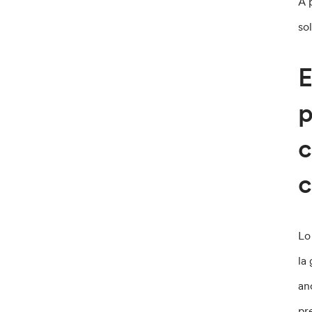
A 
so
E
p
c
c
Lo
la
an
pr