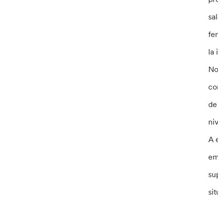
sa
fe
la
No
co
de
ni
A 
em
su
si