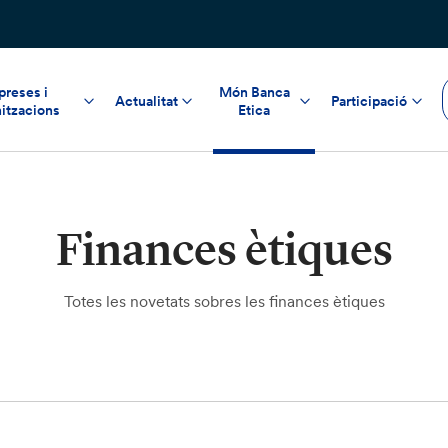
reses i
Món Banca
Actualitat
Participació
itzacions
Etica
Finances ètiques
Totes les novetats sobres les finances ètiques