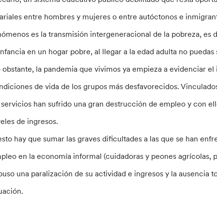
lariales entre hombres y mujeres o entre autóctonos e inmigrantes
nómenos es la transmisión intergeneracional de la pobreza, es de
 infancia en un hogar pobre, al llegar a la edad adulta no puedas s
 obstante, la pandemia que vivimos ya empieza a evidenciar el 
ndiciones de vida de los grupos más desfavorecidos. Vinculados
 servicios han sufrido una gran destrucción de empleo y con e
veles de ingresos.
esto hay que sumar las graves dificultades a las que se han enf
pleo en la economía informal (cuidadoras y peones agrícolas, 
puso una paralización de su actividad e ingresos y la ausencia 
tuación.