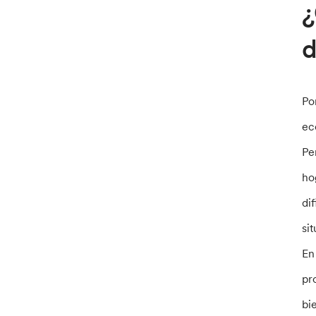
¿
d
Po
ec
Pe
ho
di
si
En
pr
bi