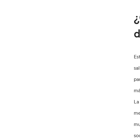
¿
d
Es
sa
pa
má
La
me
mu
so