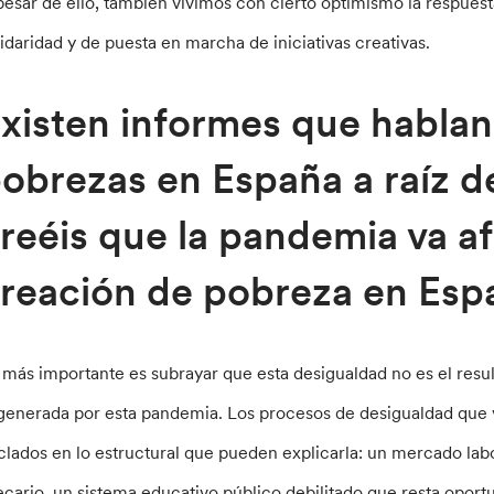
pesar de ello, también vivimos con cierto optimismo la respuest
lidaridad y de puesta en marcha de iniciativas creativas.
xisten informes que habla
obrezas en España a raíz d
reéis que la pandemia va af
reación de pobreza en Es
 más importante es subrayar que esta desigualdad no es el resu
 generada por esta pandemia. Los procesos de desigualdad que 
clados en lo estructural que pueden explicarla: un mercado la
ecario, un sistema educativo público debilitado que resta oport