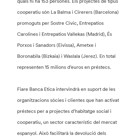
quals hi ha 153 persones. Els projectes de tipus
cooperatiu són La Balma i Cirerers (Barcelona)
promoguts per Sostre Civic, Entrepatios
Carolines i Entrepatios Vallekas (Madrid), És
Porxos i Sanadors (Eivissa), Ametxe i
Boronabila (Bizkaia) i Waslala (Jerez). En total
representen 15 milions d’euros en préstecs.
Fiare Banca Etica intervindrà en suport de les
organitzacions sòcies i clientes que han activat
préstecs per a projectes d’habitatge social i
cooperatiu, un sector característic del mercat
espanyol. Això facilitarà la devolució dels