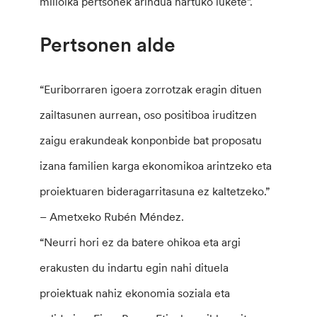
milioika pertsonek arindua hartuko lukete”.
Pertsonen alde
“Euriborraren igoera zorrotzak eragin dituen
zailtasunen aurrean, oso positiboa iruditzen
zaigu erakundeak konponbide bat proposatu
izana familien karga ekonomikoa arintzeko eta
proiektuaren bideragarritasuna ez kaltetzeko.”
– Ametxeko Rubén Méndez.
“Neurri hori ez da batere ohikoa eta argi
erakusten du indartu egin nahi dituela
proiektuak nahiz ekonomia soziala eta