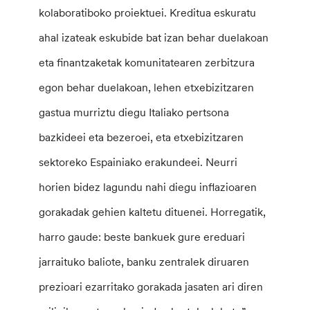
kolaboratiboko proiektuei. Kreditua eskuratu
ahal izateak eskubide bat izan behar duelakoan
eta finantzaketak komunitatearen zerbitzura
egon behar duelakoan, lehen etxebizitzaren
gastua murriztu diegu Italiako pertsona
bazkideei eta bezeroei, eta etxebizitzaren
sektoreko Espainiako erakundeei. Neurri
horien bidez lagundu nahi diegu inflazioaren
gorakadak gehien kaltetu dituenei. Horregatik,
harro gaude: beste bankuek gure ereduari
jarraituko baliote, banku zentralek diruaren
prezioari ezarritako gorakada jasaten ari diren