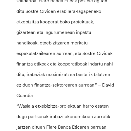
solidarioa. Fiare Banca Eticak posible egiten
ditu Sostre Cívicen erabilera-lagapeneko
etxebizitza kooperatiboko proiektuak,
gizartean eta ingurumenean inpaktu
handikoak, etxebizitzaren merkatu
espekulatzailearen aurrean, eta Sostre Cívicek
finantza etikoak eta kooperatiboak indartu nahi
ditu, irabaziak maximizatzea besterik bilatzen
ez duen finantza-sektorearen aurrean.” – David
Guardia
“Waslala etxebizitza-proiektuan harro esaten
dugu pertsonak irabazi ekonomikoen aurretik
jartzen dituen Fiare Banca Eticaren barruan