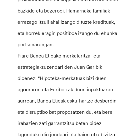
bazkide eta bezeroei. Hamarnaka familiak
errazago itzuli ahal izango dituzte kredituak,
eta horrek eragin positiboa izango du ehunka
pertsonarengan.
Fiare Banca Eticako merkataritza- eta
estrategia-zuzendari den Juan Garibik
dioenez: “Hipoteka-merkatuak bizi duen
egoeraren eta Euriborrak duen inpaktuaren
aurrean, Banca Eticak esku-hartze desberdin
eta disruptibo bat proposatzen du, eta bere
irabazien zati garrantzitsu baten bidez
lagunduko dio jendeari eta haien etxebizitza