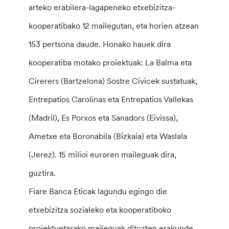
arteko erabilera-lagapeneko etxebizitza-
kooperatibako 12 mailegutan, eta horien atzean
153 pertsona daude. Honako hauek dira
kooperatiba motako proiektuak: La Balma eta
Cirerers (Bartzelona) Sostre Civicek sustatuak,
Entrepatios Carolinas eta Entrepatios Vallekas
(Madril), Es Porxos eta Sanadors (Eivissa),
Ametxe eta Boronabila (Bizkaia) eta Waslala
(Jerez). 15 milioi euroren maileguak dira,
guztira.
Fiare Banca Eticak lagundu egingo die
etxebizitza sozialeko eta kooperatiboko
proiektuetarako maileguak dituzten erakunde