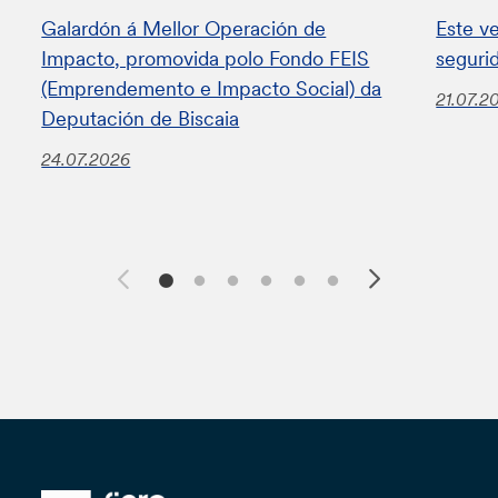
Galardón á Mellor Operación de
Este v
Impacto, promovida polo Fondo FEIS
seguri
(Emprendemento e Impacto Social) da
21.07.2
Deputación de Biscaia
24.07.2026