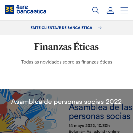
Saltar
ao
contido
FAITE CLIENTA/E DE BANCA ETICA
Iniciar sesión
Finanzas Éticas
Faite clienta/e
Todas as novidades sobre as finanzas éticas
Asamblea de personas socias 2022