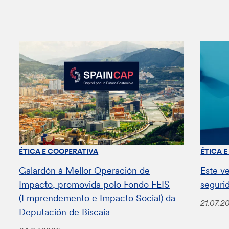
ÉTICA E COOPERATIVA
ÉTICA 
Galardón á Mellor Operación de
Este v
Impacto, promovida polo Fondo FEIS
seguri
(Emprendemento e Impacto Social) da
21.07.2
Deputación de Biscaia