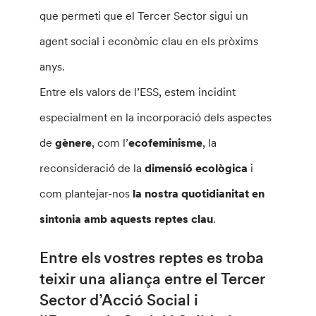
que permeti que el Tercer Sector sigui un
agent social i econòmic clau en els pròxims
anys.
Entre els valors de l’ESS, estem incidint
especialment en la incorporació dels aspectes
de
gènere
, com l’
ecofeminisme
, la
reconsideració de la
dimensió ecològica
i
com plantejar-nos
la nostra quotidianitat en
sintonia amb aquests reptes clau
.
Entre els vostres reptes es troba
teixir una aliança entre el Tercer
Sector d’Acció Social i