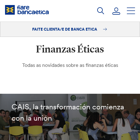
Saltar
ao
contido
FAITE CLIENTA/E DE BANCA ETICA
Iniciar sesión
Finanzas Éticas
Faite clienta/e
Todas as novidades sobre as finanzas éticas
CAIS, la transformación comienza
con la unión