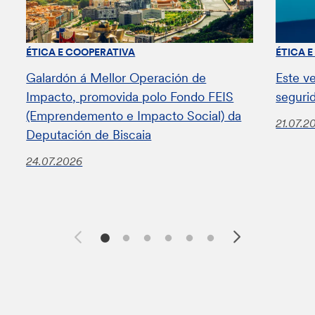
ÉTICA E COOPERATIVA
ÉTICA 
Galardón á Mellor Operación de
Este v
Impacto, promovida polo Fondo FEIS
seguri
(Emprendemento e Impacto Social) da
21.07.2
Deputación de Biscaia
24.07.2026