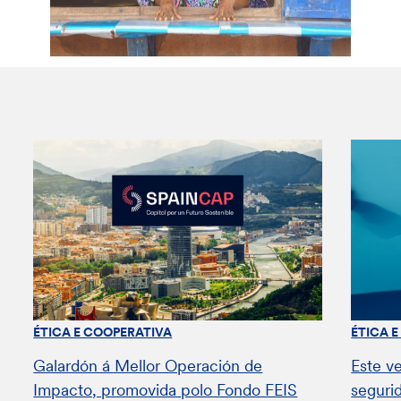
ÉTICA E COOPERATIVA
ÉTICA 
Galardón á Mellor Operación de
Este v
Impacto, promovida polo Fondo FEIS
seguri