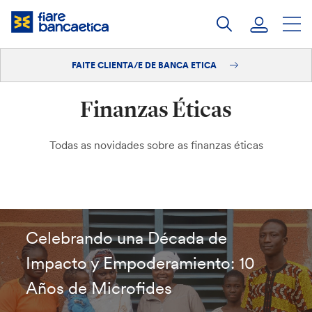
Saltar
ao
contido
FAITE CLIENTA/E DE BANCA ETICA
Iniciar sesión
Finanzas Éticas
Faite clienta/e
Todas as novidades sobre as finanzas éticas
Celebrando una Década de
Impacto y Empoderamiento: 10
Años de Microfides