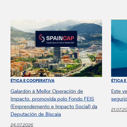
ÉTICA E COOPERATIVA
ÉTICA 
Galardón á Mellor Operación de
Este v
Impacto, promovida polo Fondo FEIS
seguri
(Emprendemento e Impacto Social) da
21.07.2
Deputación de Biscaia
24.07.2026