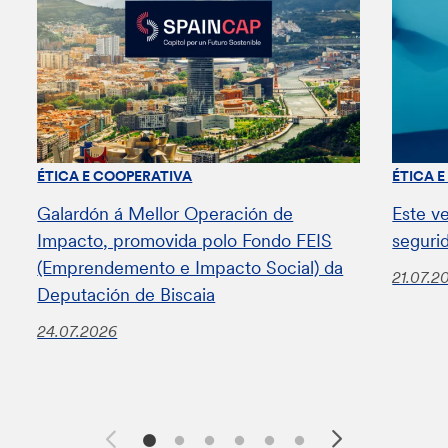
ÉTICA E COOPERATIVA
ÉTICA 
Galardón á Mellor Operación de
Este v
Impacto, promovida polo Fondo FEIS
seguri
(Emprendemento e Impacto Social) da
21.07.2
Deputación de Biscaia
24.07.2026