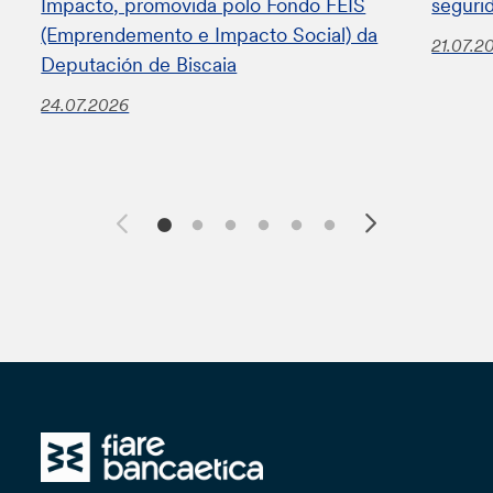
Impacto, promovida polo Fondo FEIS
seguri
(Emprendemento e Impacto Social) da
21.07.2
Deputación de Biscaia
24.07.2026