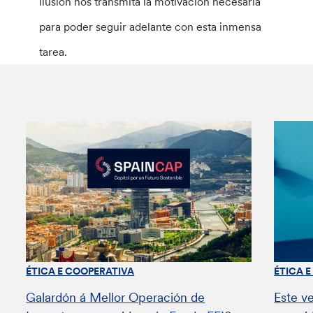
ilusión nos transmita la motivación necesaria
para poder seguir adelante con esta inmensa
tarea.
ÉTICA E COOPERATIVA
ÉTICA 
Galardón á Mellor Operación de
Este v