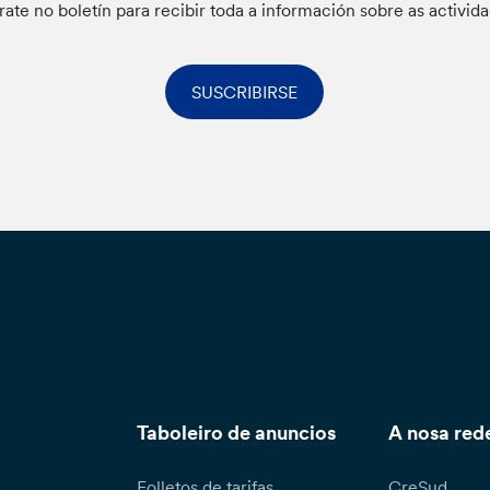
rate no boletín para recibir toda a información sobre as activid
SUSCRIBIRSE
Taboleiro de anuncios
A nosa red
Folletos de tarifas
CreSud