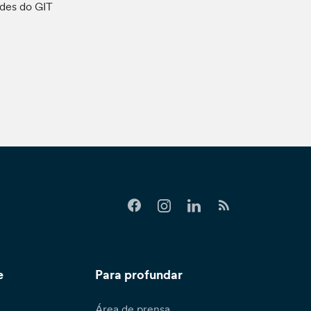
ades do GIT
e
Para profundar
Área de prensa