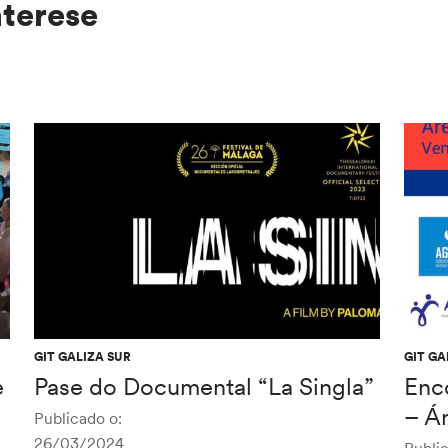
nterese
GIT GALIZA SUR
GIT GA
e
Pase do Documental “La Singla”
Enc
– Á
Publicado o:
26/03/2024