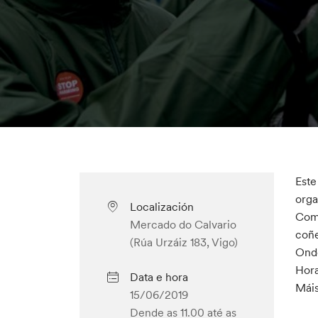
Este
orga
Localización
Comp
Mercado do Calvario
coñe
(Rúa Urzáiz 183, Vigo)
Onde
Hora
Data e hora
Máis
15/06/2019
Dende as 11.00
até as