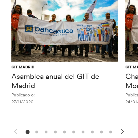
GIT MADRID
GIT M
Asamblea anual del GIT de
Cha
Madrid
Mor
Publicado o:
Public
27/11/2020
24/01