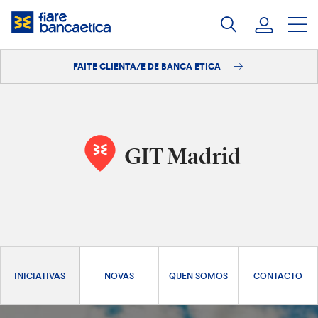
Saltar
ao
contido
FAITE CLIENTA/E DE BANCA ETICA
Iniciar sesión
Faite clienta/e
GIT Madrid
INICIATIVAS
NOVAS
QUEN SOMOS
CONTACTO