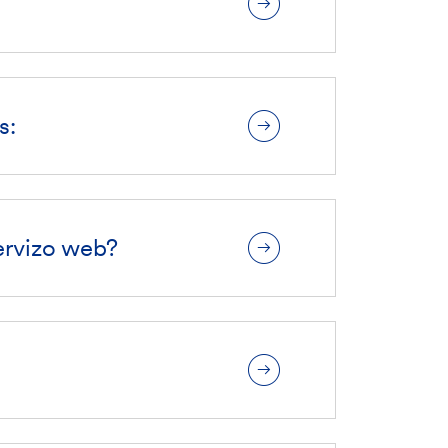
s:
ervizo web?