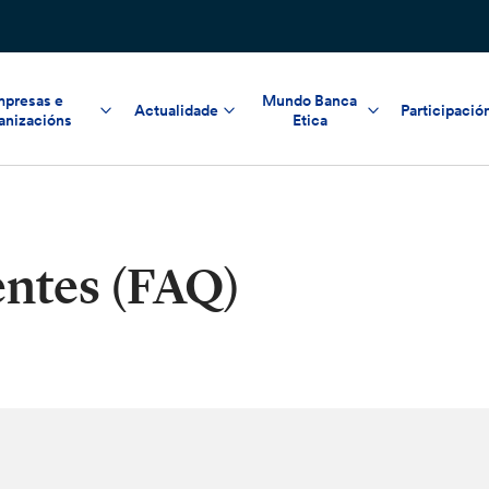
presas e
Mundo Banca
Actualidade
Participació
anizacións
Etica
entes (FAQ)