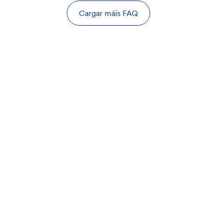
Cargar máis FAQ
Taboleiro de anuncios
A nosa red
Folletos de tarifas
CreSud
Taxas de intercambio
Etica Sgr
Fundación Fi