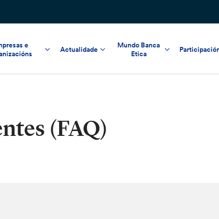
presas e
Mundo Banca
Actualidade
Participació
anizacións
Etica
entes (FAQ)