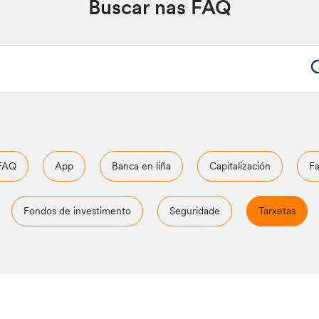
Buscar nas FAQ
 FAQ
App
Banca en liña
Capitalización
Fa
Fondos de investimento
Seguridade
Tarxetas