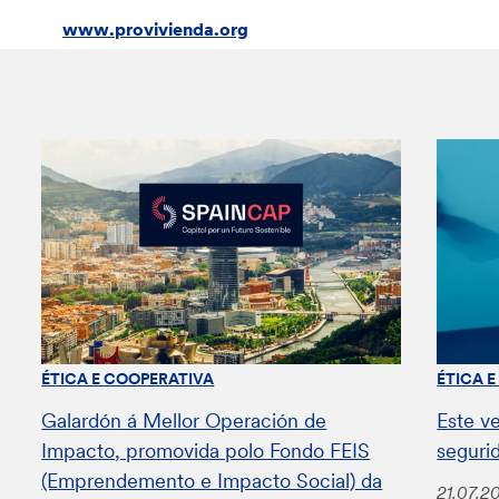
www.provivienda.org
ÉTICA E COOPERATIVA
ÉTICA 
Galardón á Mellor Operación de
Este v
Impacto, promovida polo Fondo FEIS
seguri
(Emprendemento e Impacto Social) da
21.07.2