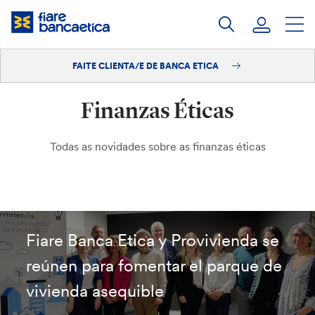
Saltar
ao
contido
FAITE CLIENTA/E DE BANCA ETICA
Iniciar sesión
Finanzas Éticas
Faite clienta/e
Todas as novidades sobre as finanzas éticas
Fiare Banca Etica y Provivienda se
reúnen para fomentar el parque de
vivienda asequible