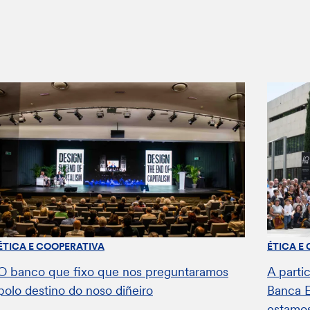
ÉTICA E COOPERATIVA
ÉTICA E
O banco que fixo que nos preguntaramos
A parti
polo destino do noso diñeiro
Banca E
estamos