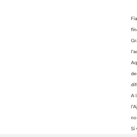
Fi
fi
Gr
l’
Aq
de
di
A 
l’
no
Si