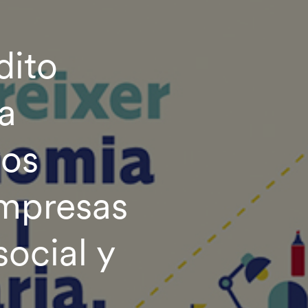
dito
a
vos
empresas
ocial y