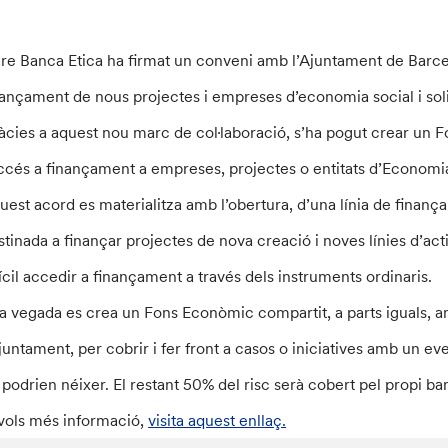
are Banca Etica ha firmat un conveni amb l’Ajuntament de Barcelon
nançament de nous projectes i empreses d’economia social i soli
àcies a aquest nou marc de col·laboració, s’ha pogut crear un 
accés a finançament a empreses, projectes o entitats d’Economia 
uest acord es materialitza amb l’obertura, d’una línia de finança
stinada a finançar projectes de nova creació i noves línies d’activ
fícil accedir a finançament a través dels instruments ordinaris.
la vegada es crea un Fons Econòmic compartit, a parts iguals, 
Ajuntament, per cobrir i fer front a casos o iniciatives amb un ev
 podrien néixer. El restant 50% del risc serà cobert pel propi ba
 vols més informació,
visita aquest enllaç.