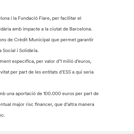
a i la Fundació Fiare, per facilitar el
dària amb impacte a la ciutat de Barcelona.
Fons de Crèdit Municipal que permet garantir
Social i Solidària.
ment específica, per valor d’1 milió d’euros,
itat per part de les entitats d’ESS a qui seria
amb una aportació de 100.000 euros per part de
entual major risc financer, que d’altra manera
nc.