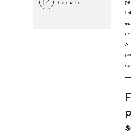
pe
Compartir
Es
eu
de
A 
pa
qu
__
F
p
s