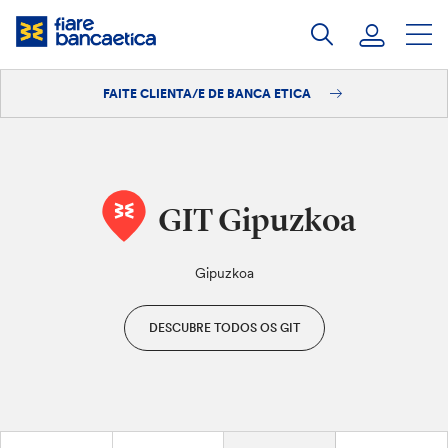
Saltar
ao
contido
FAITE CLIENTA/E DE BANCA ETICA
Iniciar sesión
Faite clienta/e
GIT Gipuzkoa
Gipuzkoa
DESCUBRE TODOS OS GIT