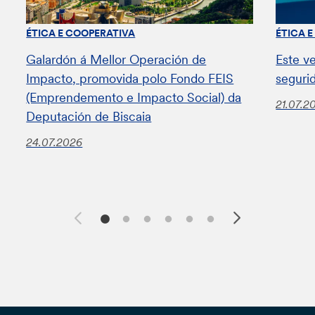
ÉTICA E COOPERATIVA
ÉTICA 
Galardón á Mellor Operación de
Este v
Impacto, promovida polo Fondo FEIS
seguri
(Emprendemento e Impacto Social) da
21.07.2
Deputación de Biscaia
24.07.2026