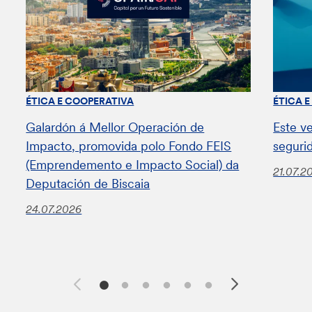
ÉTICA E COOPERATIVA
ÉTICA 
Galardón á Mellor Operación de
Este v
Impacto, promovida polo Fondo FEIS
seguri
(Emprendemento e Impacto Social) da
21.07.2
Deputación de Biscaia
24.07.2026