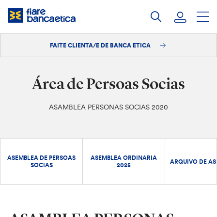
Saltar
ao
contido
FAITE CLIENTA/E DE BANCA ETICA
Iniciar sesión
Faite clienta/e
Área de Persoas Socias
ASAMBLEA PERSONAS SOCIAS 2020
ASEMBLEA DE PERSOAS
ASEMBLEA ORDINARIA
ARQUIVO DE AS
SOCIAS
2025