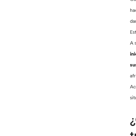
ha
da
Es
A 
in
su
af
Ac
si
¿
t