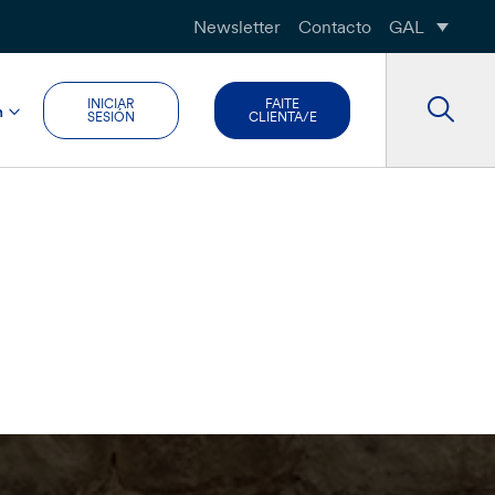
Newsletter
Contacto
GAL
INICIAR
FAITE
n
SESIÓN
CLIENTA/E