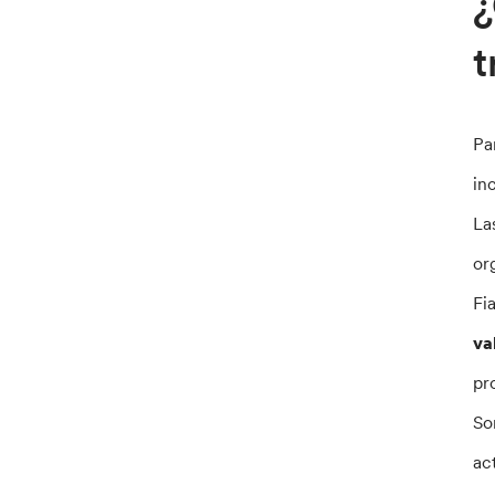
¿
t
Pa
in
La
or
Fi
va
pr
So
ac