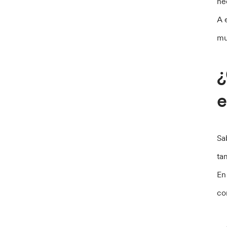
ne
A 
mu
¿
e
Sa
ta
En
co