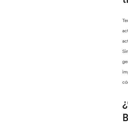
Te
ac
ac
Si
ge
im
có
¿
B