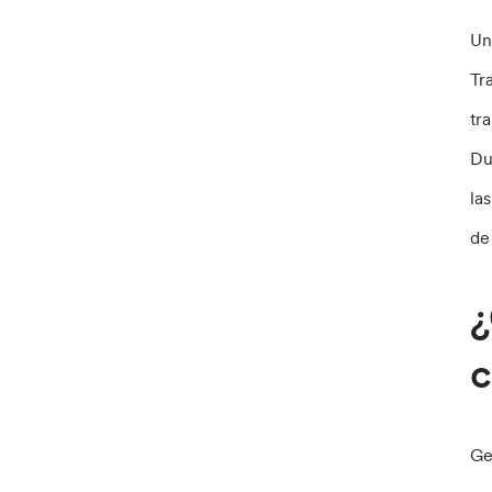
Un
Tr
tr
Du
la
de
¿
c
Ge