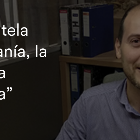
tela
nía, la
a
a”