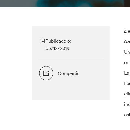
De
Publicado o:
Un
05/12/2019
Un
ec
La
Compartir
La
cl
in
es