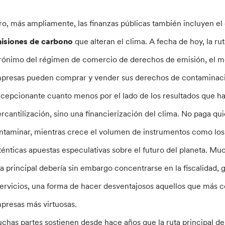
ro, más ampliamente, las finanzas públicas también incluyen e
isiones de carbono
que alteran el clima. A fecha de hoy, la rut
rónimo del régimen de comercio de derechos de emisión, el me
presas pueden comprar y vender sus derechos de contaminac
cepcionante cuanto menos por el lado de los resultados que ha
rcantilización, sino una financierización del clima. No paga q
ntaminar, mientras crece el volumen de instrumentos como los d
ténticas apuestas especulativas sobre el futuro del planeta. Mu
ta principal debería sin embargo concentrarse en la fiscalidad
servicios, una forma de hacer desventajosos aquellos que más co
presas más virtuosas.
chas partes sostienen desde hace años que la ruta principal d