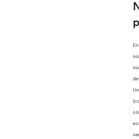
N
p
En
nú
nú
de
Un
(c
có
ec
va