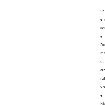
Pe
em
ac
em
De
me
co
au
ru
y 
em
Mu