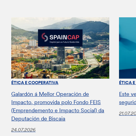
ÉTICA E COOPERATIVA
ÉTICA 
Galardón á Mellor Operación de
Este v
Impacto, promovida polo Fondo FEIS
seguri
(Emprendemento e Impacto Social) da
21.07.2
Deputación de Biscaia
24.07.2026