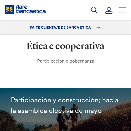
Saltar
ao
contido
FAITE CLIENTA/E DE BANCA ETICA
Iniciar sesión
Ética e cooperativa
Faite clienta/e
Participación e gobernanza
Participación y construcción; hacia
la asamblea electiva de mayo