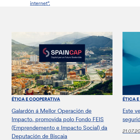
internet”.
ÉTICA E COOPERATIVA
ÉTICA 
Galardón á Mellor Operación de
Este v
Impacto, promovida polo Fondo FEIS
seguri
(Emprendemento e Impacto Social) da
21.07.2
Deputación de Biscaia