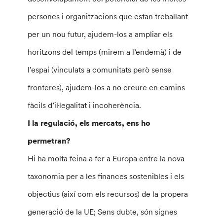
persones i organitzacions que estan treballant
per un nou futur, ajudem-los a ampliar els
horitzons del temps (mirem a l’endemà) i de
l’espai (vinculats a comunitats però sense
fronteres), ajudem-los a no creure en camins
fàcils d’il·legalitat i incoherència.
I la regulació, els mercats, ens ho
permetran?
Hi ha molta feina a fer a Europa entre la nova
taxonomia per a les finances sostenibles i els
objectius (així com els recursos) de la propera
generació de la UE; Sens dubte, són signes