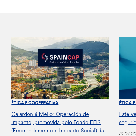
ÉTICA E COOPERATIVA
ÉTICA 
Galardón á Mellor Operación de
Este v
Impacto, promovida polo Fondo FEIS
seguri
(Emprendemento e Impacto Social) da
21.07.2