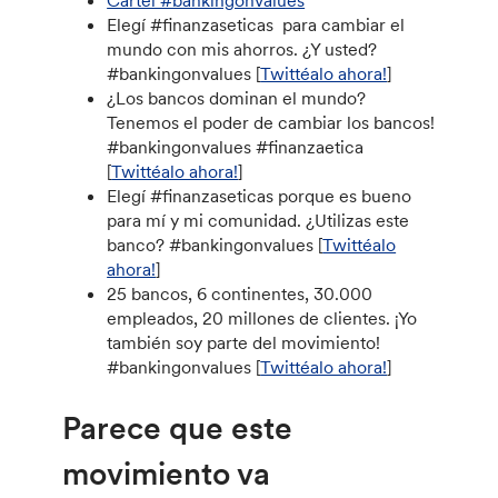
Cartel #bankingonvalues
Elegí #finanzaseticas para cambiar el
mundo con mis ahorros. ¿Y usted?
#bankingonvalues ​​[
Twittéalo ahora!
]
¿Los bancos dominan el mundo?
Tenemos el poder de cambiar los bancos!
#bankingonvalues ​​#finanzaetica
[
Twittéalo ahora!
]
Elegí #finanzaseticas porque es bueno
para mí y mi comunidad. ¿Utilizas este
banco? #bankingonvalues ​​[
Twittéalo
ahora!
]
25 bancos, 6 continentes, 30.000
empleados, 20 millones de clientes. ¡Yo
también soy parte del movimiento!
#bankingonvalues ​​[
Twittéalo ahora!
]
Parece que este
movimiento va