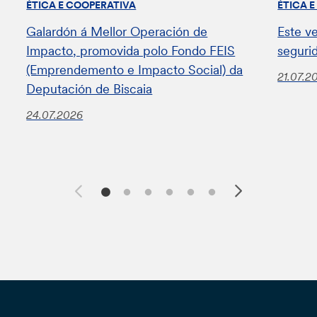
ÉTICA E COOPERATIVA
ÉTICA 
Galardón á Mellor Operación de
Este v
Impacto, promovida polo Fondo FEIS
seguri
(Emprendemento e Impacto Social) da
21.07.2
Deputación de Biscaia
24.07.2026