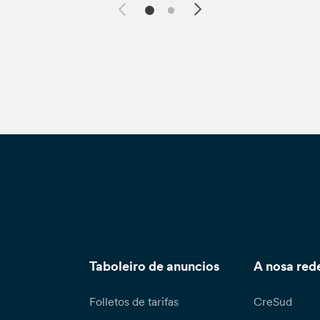
Taboleiro de anuncios
A nosa red
Folletos de tarifas
CreSud