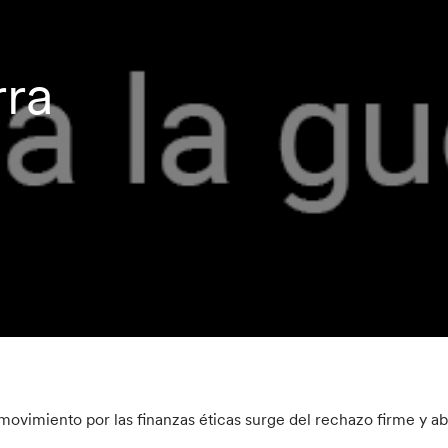
rra
 movimiento por las finanzas éticas surge del rechazo firme y ab