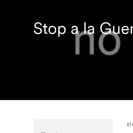
Stop a la Gue
El