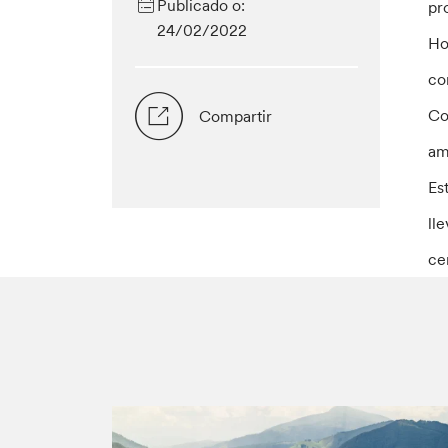
Publicado o:
pr
24/02/2022
Ho
co
Co
Compartir
am
Es
ll
ce