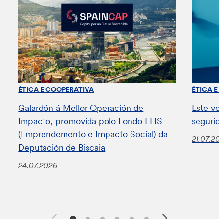
ÉTICA E COOPERATIVA
ÉTICA 
Galardón á Mellor Operación de
Este v
Impacto, promovida polo Fondo FEIS
seguri
(Emprendemento e Impacto Social) da
21.07.2
Deputación de Biscaia
24.07.2026