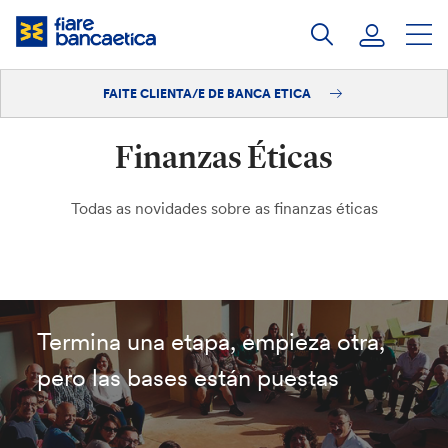
Saltar
ao
contido
FAITE CLIENTA/E DE BANCA ETICA
Iniciar sesión
Finanzas Éticas
Faite clienta/e
Todas as novidades sobre as finanzas éticas
Termina una etapa, empieza otra,
pero las bases están puestas