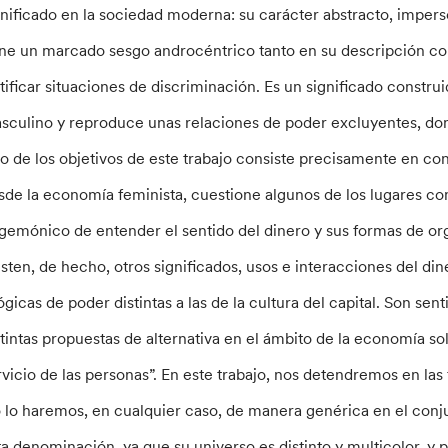
gnificado en la sociedad moderna: su carácter abstracto, imperso
ene un marcado sesgo androcéntrico tanto en su descripción com
stificar situaciones de discriminación. Es un significado constr
sculino y reproduce unas relaciones de poder excluyentes, dom
o de los objetivos de este trabajo consiste precisamente en con
sde la economía feminista, cuestione algunos de los lugares 
gemónico de entender el sentido del dinero y sus formas de org
isten, de hecho, otros significados, usos e interacciones del di
lógicas de poder distintas a las de la cultura del capital. Son se
stintas propuestas de alternativa en el ámbito de la economía sol
rvicio de las personas”. En este trabajo, nos detendremos en las 
 lo haremos, en cualquier caso, de manera genérica en el conjun
ta denominación, ya que su universo es distinto y multicolor, y