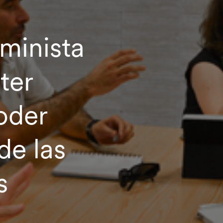
eminista
ter
poder
de las
s