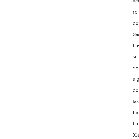
ac
re
co
Sa
La
se
co
al
co
la
te
La
(C