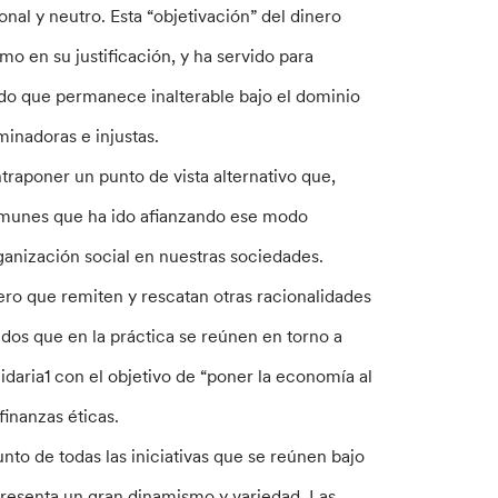
nal y neutro. Esta “objetivación” del dinero
o en su justificación, y ha servido para
uido que permanece inalterable bajo el dominio
inadoras e injustas.
traponer un punto de vista alternativo que,
comunes que ha ido afianzando ese modo
anización social en nuestras sociedades.
nero que remiten y rescatan otras racionalidades
ntidos que en la práctica se reúnen en torno a
idaria1 con el objetivo de “poner la economía al
finanzas éticas.
to de todas las iniciativas que se reúnen bajo
 presenta un gran dinamismo y variedad. Las