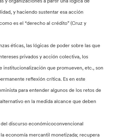
as y organizaciones a partir una lógica de
ilidad, y haciendo sustentar esa acción
omo es el “derecho al crédito” (Cruz y
nzas éticas, las lógicas de poder sobre las que
intereses privados y acción colectiva, los
de institucionalización que promueven, etc., son
ermanente reflexión crítica. Es en este
minista para entender algunos de los retos de
o alternativo en la medida alcance que deben
o del discurso económicoconvencional
e la economía mercantil monetizada; recupera