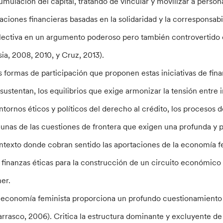
umulación del capital, tratando de vincular y movilizar a person
laciones financieras basadas en la solidaridad y la corresponsab
lectiva en un argumento poderoso pero también controvertido c
sia, 2008, 2010, y Cruz, 2013).
s formas de participación que proponen estas iniciativas de fina
 sustentan, los equilibrios que exige armonizar la tensión entre 
ntornos éticos y políticos del derecho al crédito, los procesos 
gunas de las cuestiones de frontera que exigen una profunda y p
ntexto donde cobran sentido las aportaciones de la economía fe
s finanzas éticas para la construcción de un circuito económic
ner.
 economía feminista proporciona un profundo cuestionamient
arrasco, 2006). Critica la estructura dominante y excluyente d