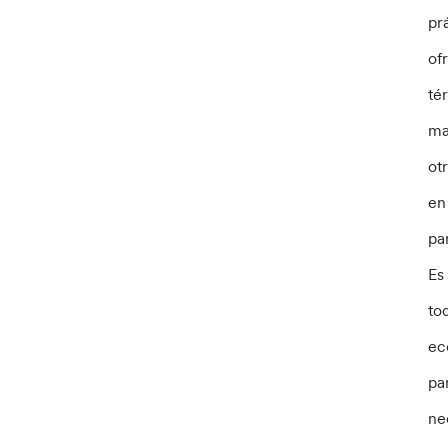
pr
of
té
ma
ot
en
pa
Es
to
ec
pa
ne