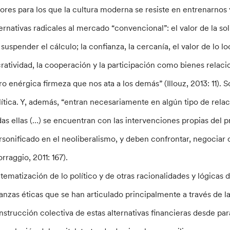
lores para los que la cultura moderna se resiste en entrenarnos
ternativas radicales al mercado “convencional”: el valor de la sol
 suspender el cálculo; la confianza, la cercanía, el valor de lo loc
cratividad, la cooperación y la participación como bienes relacio
ro enérgica firmeza que nos ata a los demás” (Illouz, 2013: 11).
lítica. Y, además, “entran necesariamente en algún tipo de relació
das ellas (…) se encuentran con las intervenciones propias del 
rsonificado en el neoliberalismo, y deben confrontar, negociar 
rraggio, 2011: 167).
 tematización de lo político y de otras racionalidades y lógicas
nanzas éticas que se han articulado principalmente a través de 
nstrucción colectiva de estas alternativas financieras desde pa