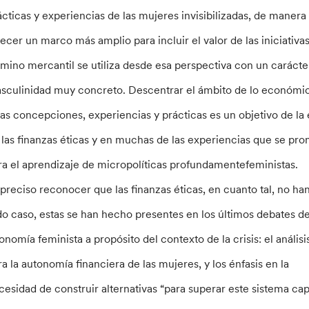
ácticas y experiencias de las mujeres invisibilizadas, de manera 
recer un marco más amplio para incluir el valor de las iniciativ
rmino mercantil se utiliza desde esa perspectiva con un carácter
sculinidad muy concreto. Descentrar el ámbito de lo económico
ras concepciones, experiencias y prácticas es un objetivo de la
 las finanzas éticas y en muchas de las experiencias que se pr
ra el aprendizaje de micropolíticas profundamentefeministas.
 preciso reconocer que las finanzas éticas, en cuanto tal, no h
do caso, estas se han hecho presentes en los últimos debates de
onomía feminista a propósito del contexto de la crisis: el análi
ra la autonomía financiera de las mujeres, y los énfasis en la
cesidad de construir alternativas “para superar este sistema capit