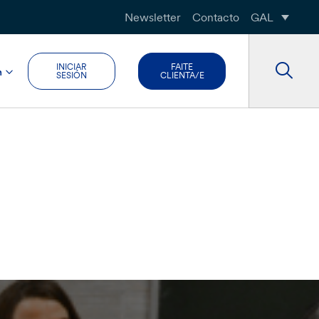
Newsletter
Contacto
GAL
INICIAR
FAITE
n
SESIÓN
CLIENTA/E