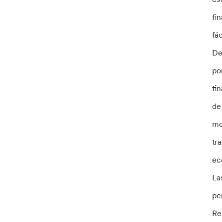
fi
fá
De
po
fi
de
mo
tr
ec
La
pe
Re