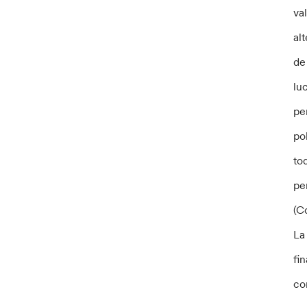
va
al
de
lu
pe
po
to
pe
(Co
La
fi
co