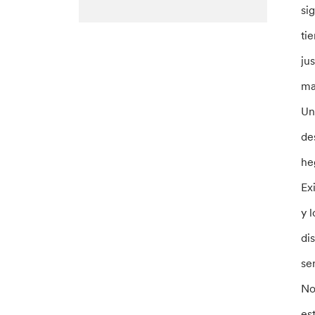
si
ti
ju
ma
Un
de
he
Ex
y 
di
se
No
es