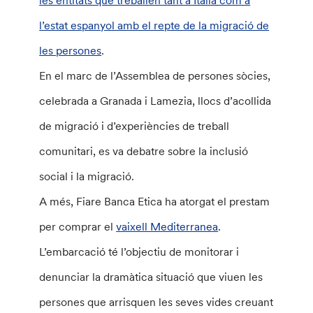
l’estat espanyol amb el repte de la migració de
les persones
.
En el marc de l’Assemblea de persones sòcies,
celebrada a Granada i Lamezia, llocs d’acollida
de migració i d’experiències de treball
comunitari, es va debatre sobre la inclusió
social i la migració.
A més, Fiare Banca Etica ha atorgat el prestam
per comprar el
vaixell Mediterranea
.
L’embarcació té l’objectiu de monitorar i
denunciar la dramàtica situació que viuen les
persones que arrisquen les seves vides creuant