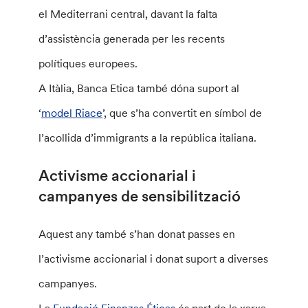
el Mediterrani central, davant la falta
d’assistència generada per les recents
polítiques europees.
A Itàlia, Banca Etica també dóna suport al
‘
model Riace
’, que s’ha convertit en símbol de
l’acollida d’immigrants a la república italiana.
Activisme accionarial i
campanyes de sensibilització
Aquest any també s’han donat passes en
l’activisme accionarial i donat suport a diverses
campanyes.
La
Fundació Finanzas Éticas
és part de la xarxa