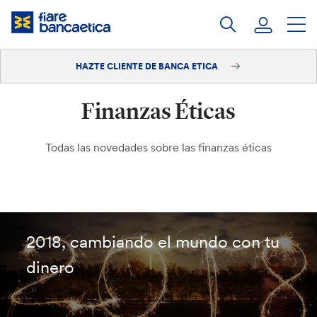
Saltar
a
contenido
HAZTE CLIENTE DE BANCA ETICA
Iniciar sesión
Finanzas Éticas
Hazte cliente
Todas las novedades sobre las finanzas éticas
2018, cambiando el mundo con tu
dinero