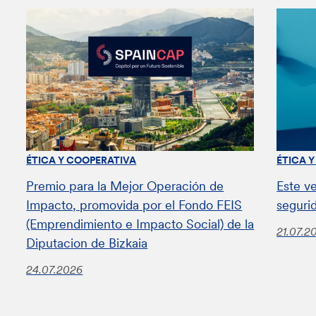
ÉTICA Y COOPERATIVA
ÉTICA 
Premio para la Mejor Operación de
Este v
Impacto, promovida por el Fondo FEIS
seguri
(Emprendimiento e Impacto Social) de la
21.07.2
Diputacion de Bizkaia
24.07.2026