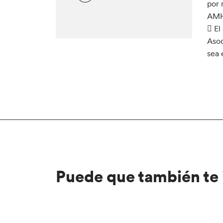
por 
AMHE
 El
Asoc
sea 
Puede que también te 