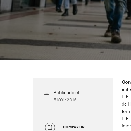
Con
entr
Publicado el:
 El
31/01/2016
de H
form
 El
inte
COMPARTIR