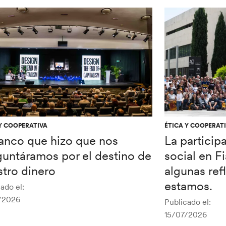
Y COOPERATIVA
ÉTICA Y COOPERAT
banco que hizo que nos
La particip
guntáramos por el destino de
social en F
tro dinero
algunas re
estamos.
ado el:
/2026
Publicado el:
15/07/2026