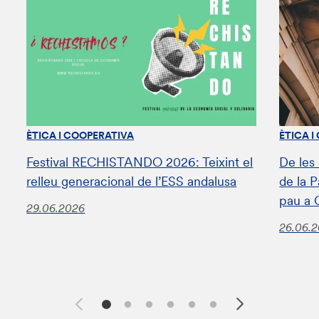
ÈTICA I COOPERATIVA
ÈTICA I
Festival RECHISTANDO 2026: Teixint el
De les
relleu generacional de l’ESS andalusa
de la 
pau a 
29.06.2026
26.06.