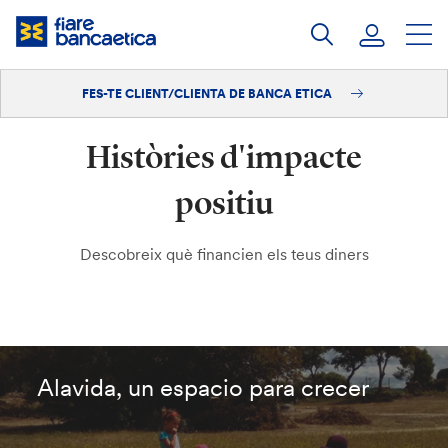
Salta
al
contingut
FES-TE CLIENT/CLIENTA DE BANCA ETICA
Iniciar sessió
Històries d'impacte
Fes-te'n client/clienta
positiu
Descobreix què financien els teus diners
Alavida, un espacio para crecer