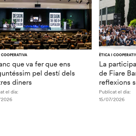
I COOPERATIVA
ÈTICA I COOPERATI
anc que va fer que ens
La particip
untéssim pel destí dels
de Fiare Ba
res diners
reflexions 
at el dia:
Publicat el dia:
/2026
15/07/2026