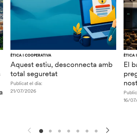
ÈTICA I COOPERATIVA
ÈTICA 
Aquest estiu, desconnecta amb
El b
s
total seguretat
preg
nost
Publicat el dia:
a
21/07/2026
Public
16/07