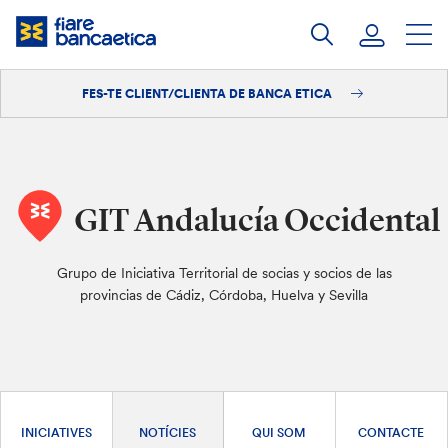
Salta
al
contingut
FES-TE CLIENT/CLIENTA DE BANCA ETICA
Iniciar sessió
Fes-te'n client/clienta
GIT Andalucía Occidental
Grupo de Iniciativa Territorial de socias y socios de las
provincias de Cádiz, Córdoba, Huelva y Sevilla
INICIATIVES
NOTÍCIES
QUI SOM
CONTACTE