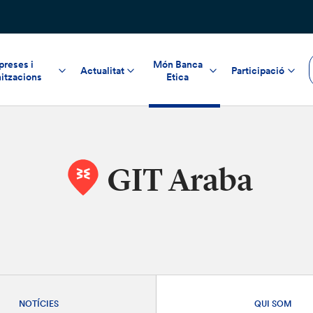
reses i
Món Banca
Actualitat
Participació
itzacions
Etica
GIT Araba
NOTÍCIES
QUI SOM