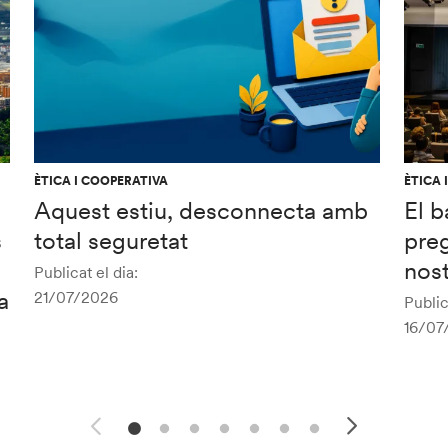
ÈTICA I COOPERATIVA
ÈTICA 
Aquest estiu, desconnecta amb
El b
s
total seguretat
preg
nost
Publicat el dia:
a
21/07/2026
Public
16/07