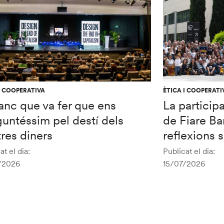
I COOPERATIVA
ÈTICA I COOPERATI
anc que va fer que ens
La particip
untéssim pel destí dels
de Fiare Ba
res diners
reflexions 
at el dia:
Publicat el dia:
/2026
15/07/2026