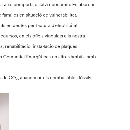
Tot això comporta estalvi econòmic. En abordar-
famílies en situació de vulnerabilitat.
ts en deutes per factura d’electricitat.
ursos, en els oficis vinculats a la nostra
a, rehabilitació, instal·lació de plaques
 la Comunitat Energètica i en altres àmbits, amb
ns de CO₂, abandonar els combustibles fòssils,