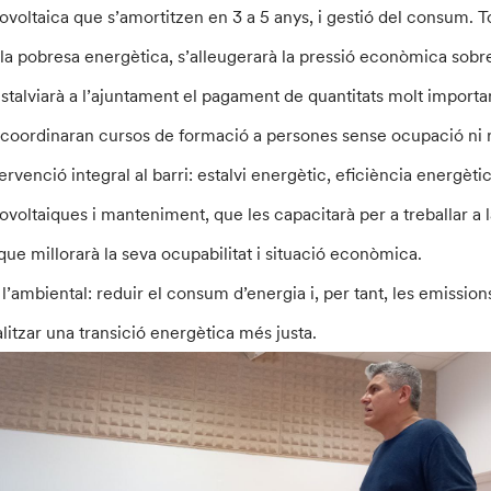
tovoltaica que s’amortitzen en 3 a 5 anys, i gestió del consum. 
 la pobresa energètica, s’alleugerarà la pressió econòmica sobre 
estalviarà a l’ajuntament el pagament de quantitats molt importan
 coordinaran cursos de formació a persones sense ocupació ni rec
ervenció integral al barri: estalvi energètic, eficiència energètic
tovoltaiques i manteniment, que les capacitarà per a treballar a
 que millorarà la seva ocupabilitat i situació econòmica.
 l’ambiental: reduir el consum d’energia i, per tant, les emissio
alitzar una transició energètica més justa.