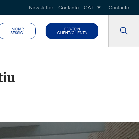
Newsletter
Contacte
CAT
Contacte
INICIAR
FES-TE'N
SESSIÓ
CLIENT/CLIENTA
tiu