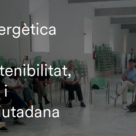
ergètica
enibilitat,
 i
ciutadana