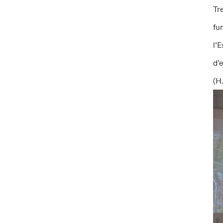
Tr
fu
l’
d’
(H.