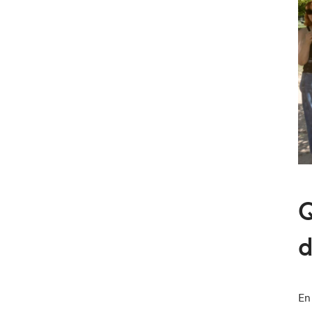
Q
d
En