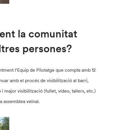
nt la comunitat
ltres persones?
entment l’Equip de Pilotatge que compta amb 12
uar amb el procés de visibilització al barri,
major visibilització (fullet, vídeo, tallers, etc.)
na assemblea veïnal.