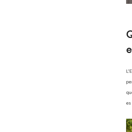
Q
e
L’
pe
que
es