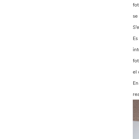
fo
se
S’
Es
int
fo
el
En
re