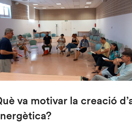
uè va motivar la creació d
nergètica?