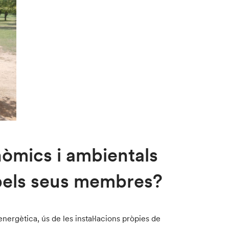
nòmics i ambientals
 pels seus membres?
rgètica, ús de les instal·lacions pròpies de