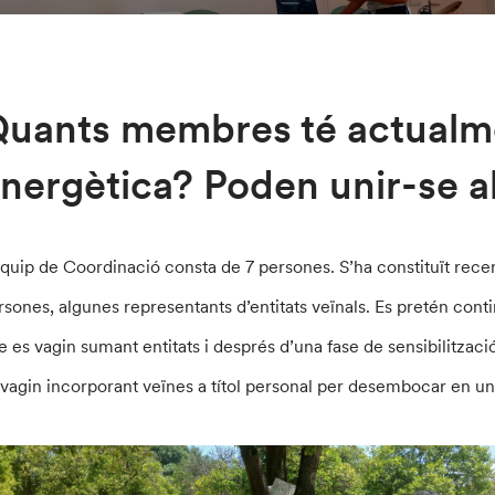
uants membres té actualme
nergètica? Poden unir-se a
Equip de Coordinació consta de 7 persones. S’ha constituït rec
rsones, algunes representants d’entitats veïnals. Es pretén contin
 es vagin sumant entitats i després d’una fase de sensibilització i 
 vagin incorporant veïnes a títol personal per desembocar en u