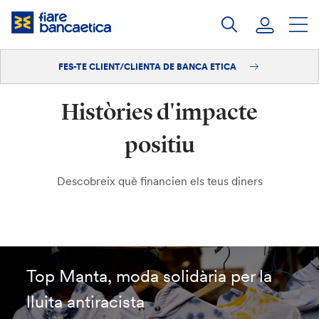
Salta
al
contingut
FES-TE CLIENT/CLIENTA DE BANCA ETICA
Iniciar sessió
Històries d'impacte
Fes-te'n client/clienta
positiu
Descobreix què financien els teus diners
Top Manta, moda solidària per la
lluita antiracista