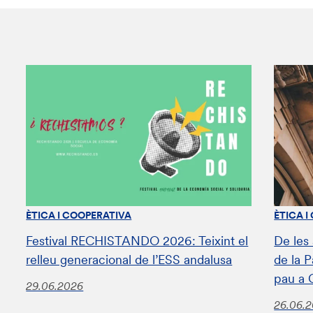
ÈTICA I COOPERATIVA
ÈTICA I
Festival RECHISTANDO 2026: Teixint el
De les
relleu generacional de l’ESS andalusa
de la 
pau a 
29.06.2026
26.06.