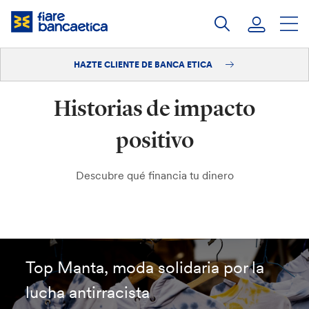
Saltar
a
contenido
HAZTE CLIENTE DE BANCA ETICA
Iniciar sesión
Historias de impacto
Hazte cliente
positivo
Descubre qué financia tu dinero
Top Manta, moda solidaria por la
lucha antirracista