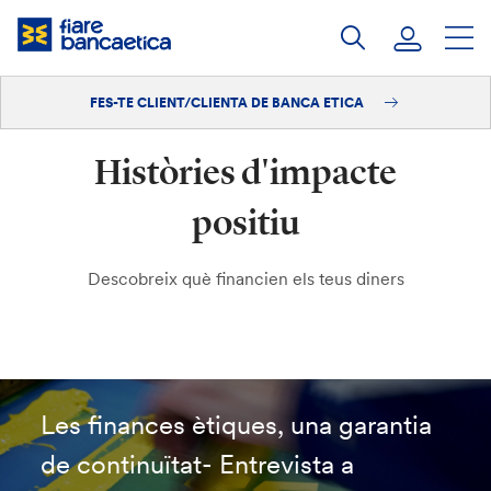
Salta
al
contingut
FES-TE CLIENT/CLIENTA DE BANCA ETICA
Iniciar sessió
Històries d'impacte
Fes-te'n client/clienta
positiu
Descobreix què financien els teus diners
Les finances ètiques, una garantia
de continuïtat- Entrevista a