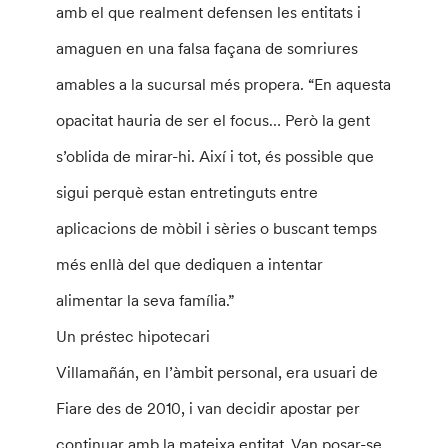
amb el que realment defensen les entitats i
amaguen en una falsa façana de somriures
amables a la sucursal més propera. “En aquesta
opacitat hauria de ser el focus… Però la gent
s’oblida de mirar-hi. Així i tot, és possible que
sigui perquè estan entretinguts entre
aplicacions de mòbil i sèries o buscant temps
més enllà del que dediquen a intentar
alimentar la seva família.”
Un préstec hipotecari
Villamañán, en l’àmbit personal, era usuari de
Fiare des de 2010, i van decidir apostar per
continuar amb la mateixa entitat. Van posar-se