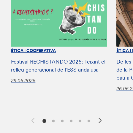
ÈTICA I COOPERATIVA
ÈTICA I
Festival RECHISTANDO 2026: Teixint el
De les
relleu generacional de l’ESS andalusa
de la 
pau a 
29.06.2026
26.06.