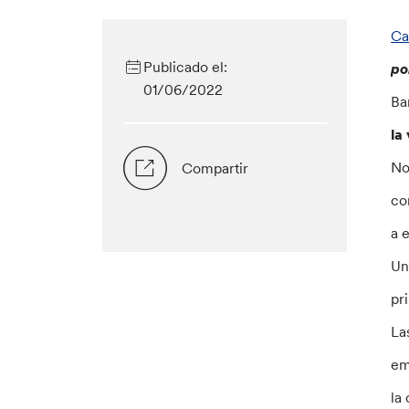
Ca
Publicado el:
po
01/06/2022
Ba
la
No
Compartir
co
a 
Un
pr
La
em
la