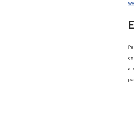
ww
E
Pe
en
al
po