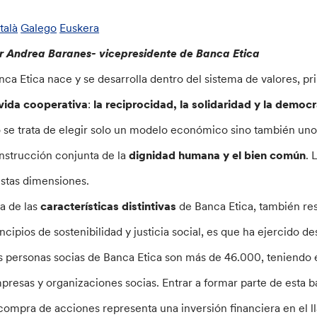
talà
Galego
Euskera
r Andrea Baranes- vicepresidente de Banca Etica
nca Etica nace y se desarrolla dentro del sistema de valores, p
 vida cooperativa
:
la reciprocidad, la solidaridad y la demo
 se trata de elegir solo un modelo económico sino también uno 
nstrucción conjunta de la
dignidad humana y el bien común
. 
estas dimensiones.
a de las
características distintivas
de Banca Etica, también re
incipios de sostenibilidad y justicia social, es que ha ejercido 
s personas socias de Banca Etica son más de 46.000, teniendo e
presas y organizaciones socias. Entrar a formar parte de esta ba
 compra de acciones representa una inversión financiera en el l