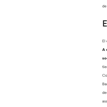
de
E
El
A 
so
ti
Co
Ba
de
as