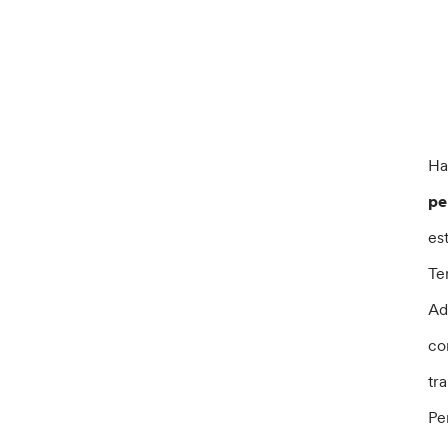
Ha
pe
es
Ter
Ad
co
tr
Pe