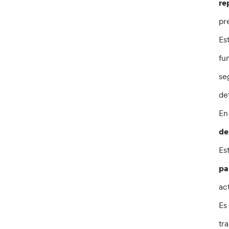
re
pr
Es
fu
se
de
En
de
Es
pa
ac
Es
tr