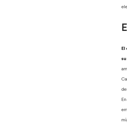
el
E
El
su
am
Ca
de
En
em
mi