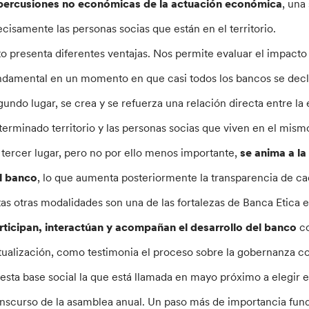
percusiones no económicas de la actuación económica
, una
ecisamente las personas socias que están en el territorio.
to presenta diferentes ventajas. Nos permite evaluar el impacto
ndamental en un momento en que casi todos los bancos se decla
gundo lugar, se crea y se refuerza una relación directa entre la
terminado territorio y las personas socias que viven en el mism
 tercer lugar, pero no por ello menos importante,
se anima a la
l banco
, lo que aumenta posteriormente la transparencia de c
tas otras modalidades son una de las fortalezas de Banca Etica e
rticipan, interactúan y acompañan el desarrollo del banco
c
tualización, como testimonia el proceso sobre la gobernanza 
 esta base social la que está llamada en mayo próximo a elegir
anscurso de la asamblea anual. Un paso más de importancia fun