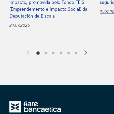
Impacto, promovida polo Fondo FEIS
seguri
(Emprendemento e Impacto Social) da
21.07.2
Deputación de Biscaia
24.07.2026