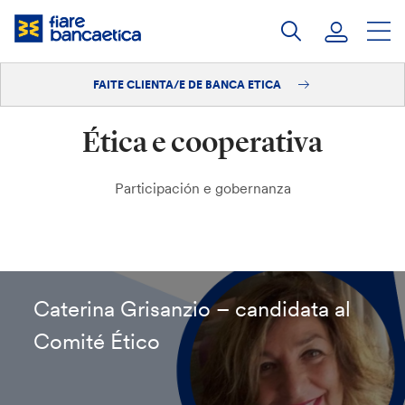
Saltar
ao
contido
FAITE CLIENTA/E DE BANCA ETICA
Iniciar sesión
Ética e cooperativa
Faite clienta/e
Participación e gobernanza
Caterina Grisanzio – candidata al
Comité Ético