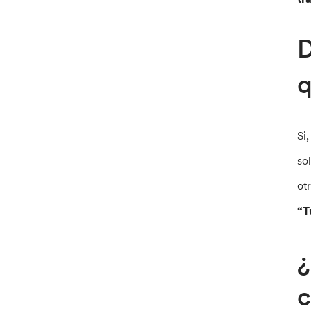
D
q
Si
so
ot
“T
¿
c