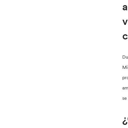
a
v
c
Du
Mi
pr
am
se
¿