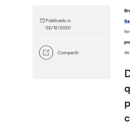
Br
Publicado o:
Sa
02/12/2020
fe
pu
de
Compartir
D
q
p
c