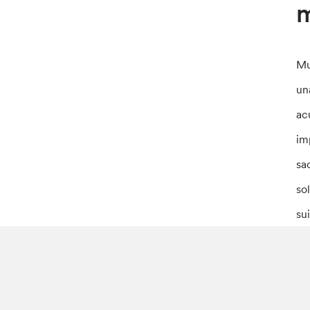
m
Mu
un
ac
im
sa
so
su