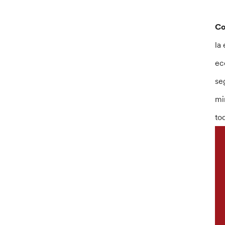
Co
la
ec
se
mi
to