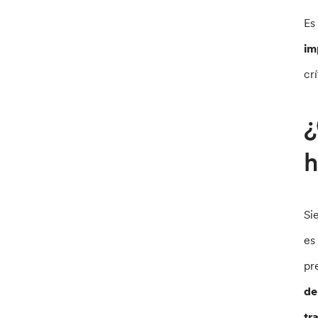
Es
im
cr
¿
h
Si
es
pr
de
tr