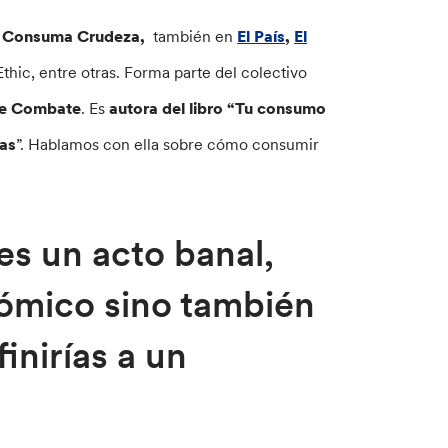
 Consuma Crudeza,
también en
El País
,
El
thic, entre otras. Forma parte del colectivo
de Combate
. Es
autora del libro “Tu consumo
as
”. Hablamos con ella sobre cómo consumir
s un acto banal,
nómico sino también
inirías a un