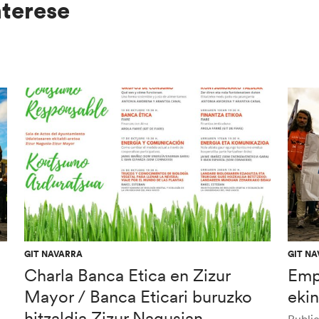
nterese
GIT NAVARRA
GIT N
Charla Banca Etica en Zizur
Emp
Mayor / Banca Eticari buruzko
ekin
hitzaldia Zizur Nagusian