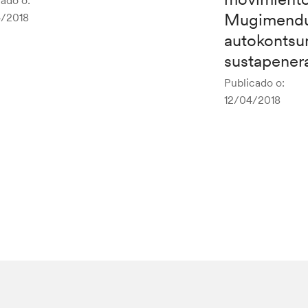
ado o:
Mugimendu 
/2018
autokonts
sustapenera
Publicado o:
12/04/2018