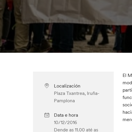
El M
mode
Localización
part
Plaza Txantrea, Iruña-
func
Pamplona
soci
haci
Data e hora
merc
10/12/2016
Dende as 11.00
até as