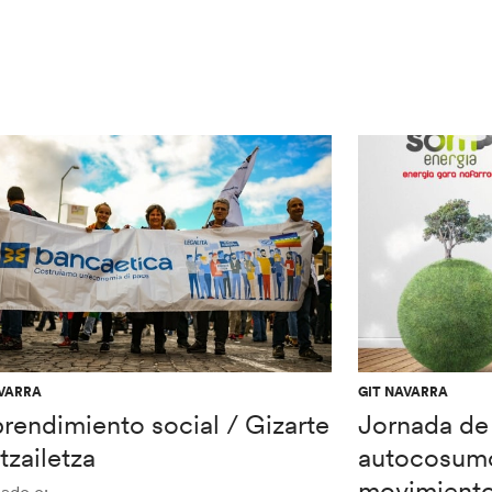
AVARRA
GIT NAVARRA
rendimiento social / Gizarte
Jornada de
tzailetza
autocosumo
movimiento