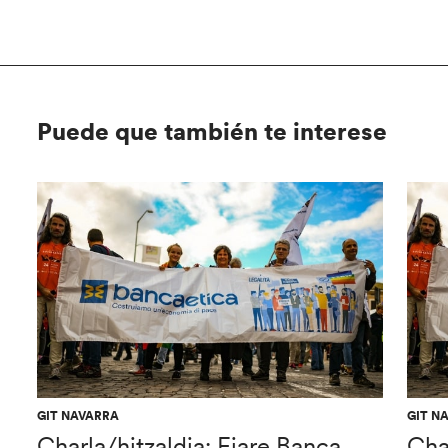
Puede que también te interese
GIT NAVARRA
GIT N
Charla/hitzaldia: Fiare Banca
Cha