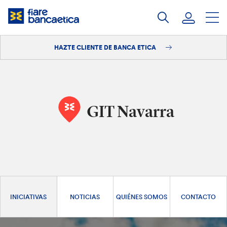
Saltar
a
contenido
HAZTE CLIENTE DE BANCA ETICA
Iniciar sesión
Hazte cliente
GIT Navarra
INICIATIVAS
NOTICIAS
QUIÉNES SOMOS
CONTACTO