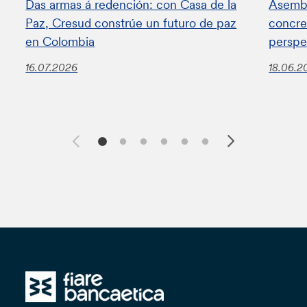
Das armas á redención: con Casa de la
Asembl
Paz, Cresud constrúe un futuro de paz
concret
en Colombia
perspe
16.07.2026
18.06.2