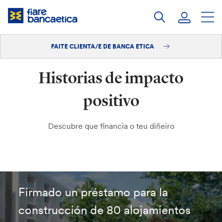
Saltar
ao
contido
FAITE CLIENTA/E DE BANCA ETICA
Iniciar sesión
Historias de impacto
Faite clienta/e
positivo
Descubre que financia o teu diñeiro
Firmado un préstamo para la
construcción de 80 alojamientos