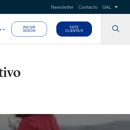
Newsletter
Contacto
GAL
INICIAR
FAITE
n
SESIÓN
CLIENTA/E
tivo