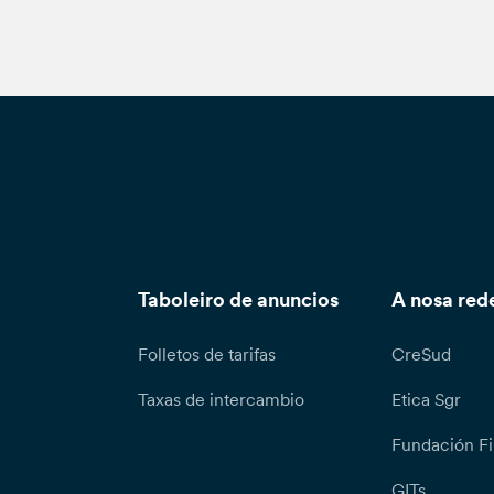
Taboleiro de anuncios
A nosa red
Folletos de tarifas
CreSud
Taxas de intercambio
Etica Sgr
Fundación Fi
GITs