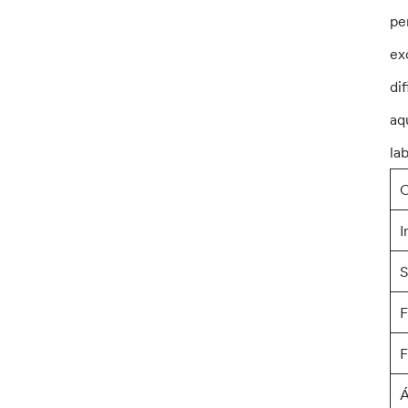
pe
ex
di
aq
la
O
I
S
F
F
Á