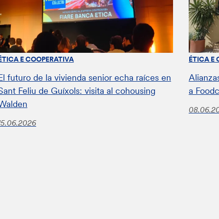
ÉTICA E COOPERATIVA
ÉTICA E
El futuro de la vivienda senior echa raíces en
Alianza
Sant Feliu de Guíxols: visita al cohousing
a Food
Walden
08.06.2
15.06.2026