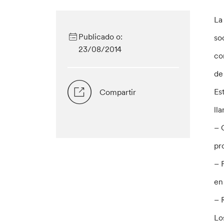
La
Publicado o:
so
23/08/2014
co
de
Es
Compartir
ll
– 
pr
– 
en
– 
Lo