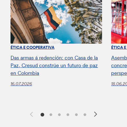
ÉTICA E COOPERATIVA
ÉTICA 
Das armas á redención: con Casa de la
Asembl
Paz, Cresud constrúe un futuro de paz
concret
en Colombia
perspe
16.07.2026
18.06.2