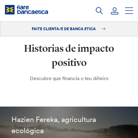
Saltar
ao
contido
FAITE CLIENTA/E DE BANCA ETICA
Iniciar sesión
Historias de impacto
Faite clienta/e
positivo
Descubre que financia o teu diñeiro
Hazien Fereka, agricultura
ecológica